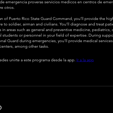
de emergencia proveras servicios medicos en centros de emer
re otros.
ian of Puerto Rico State Guard Command, you’ll provide the high
re to soldier, airman and civilians. You’ll diagnose and treat pati
s in areas such as general and preventive medicine, pediatrics,
l students or personnel in your field of expertise. During supp
ional Guard during emergencies, you'll provide medical services
enters, among other tasks.
des unirte a este programa desde la app.
Ir a la app
o