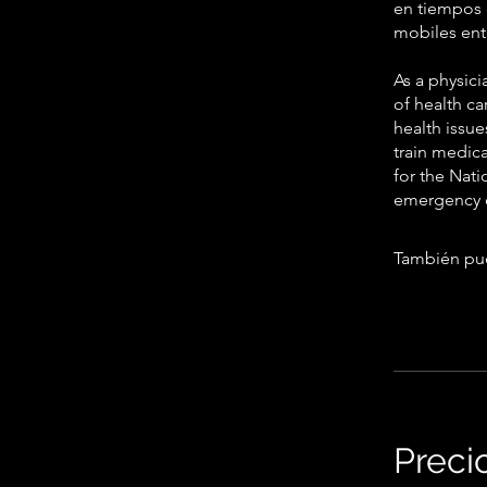
en tiempos 
mobiles ent
As a physic
of health ca
health issue
train medica
for the Nat
emergency c
También pue
Preci