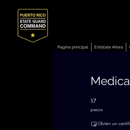
Pagina principal
Enlistate Ahora
Medical
17 pasos
17
pasos
Obtén un certif