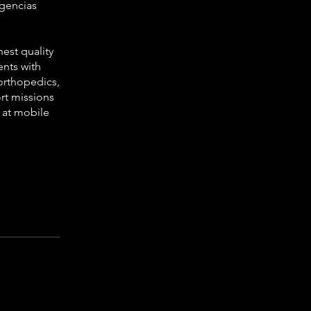
gencias
est quality
ents with
 orthopedics,
ort missions
 at mobile