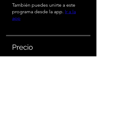
También puedes unirte a este
programa desde la app.
Ir a la
app
Precio
Gratis
Compartir
Solicitar unirme