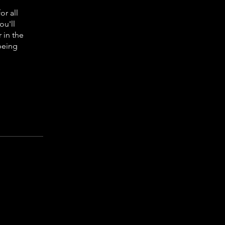
or all
u'll
 in the
being