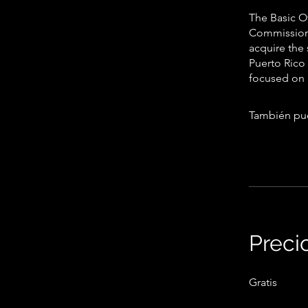
The Basic Of
Commissione
acquire the 
Puerto Rico
focused on 
También pue
Preci
Gratis