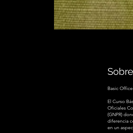
Sobr
Basic Offic
El Curso Bás
Oficiales C
(GNPR) dond
diferencia 
en un aspect