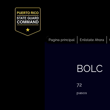
Pagina principal
Enlistate Ahora
BOLC
72 pasos
72
pasos