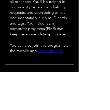
all branches. You’ll be trained in
document preparation, drafting
requests, and overseeing official
documentation, such as ID cards
and tags. You’ll also learn
computer programs (EMR) that
keep personnel data up to date.
You can also join this program via
the mobile app.
Go to the app
Price
Free
Share